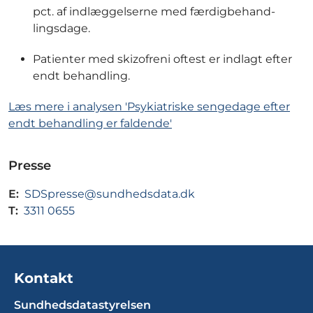
pct. af indlæggelserne med færdigbehand-
lingsdage.
Patienter med skizofreni oftest er indlagt efter
endt behandling.
Læs mere i analysen 'Psykiatriske sengedage efter
endt behandling er faldende'
Presse
E:
SDSpresse@sundhedsdata.dk
T:
3311 0655
Kontakt
Sundhedsdatastyrelsen