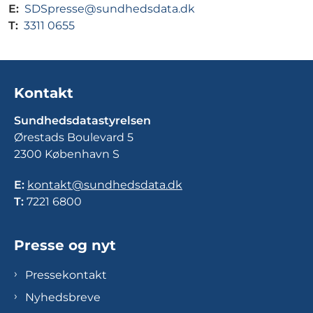
E:
SDSpresse@sundhedsdata.dk
T:
3311 0655
Kontakt
Sundhedsdatastyrelsen
Ørestads Boulevard 5
2300 København S
E:
kontakt@sundhedsdata.dk
T:
7221 6800
Presse og nyt
Pressekontakt
Nyhedsbreve