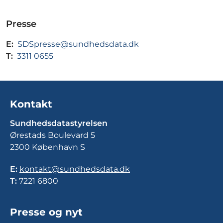
Presse
E:
SDSpresse@sundhedsdata.dk
T:
3311 0655
Kontakt
Sundhedsdatastyrelsen
Ørestads Boulevard 5
2300 København S
E:
kontakt@sundhedsdata.dk
T:
7221 6800
Presse og nyt