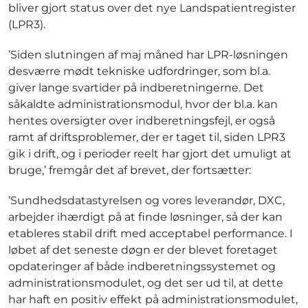
bliver gjort status over det nye Landspatientregister
(LPR3).
’Siden slutningen af maj måned har LPR-løsningen
desværre mødt tekniske udfordringer, som bl.a.
giver lange svartider på indberetningerne. Det
såkaldte administrationsmodul, hvor der bl.a. kan
hentes oversigter over indberetningsfejl, er også
ramt af driftsproblemer, der er taget til, siden LPR3
gik i drift, og i perioder reelt har gjort det umuligt at
bruge,’ fremgår det af brevet, der fortsætter:
’Sundhedsdatastyrelsen og vores leverandør, DXC,
arbejder ihærdigt på at finde løsninger, så der kan
etableres stabil drift med acceptabel performance. I
løbet af det seneste døgn er der blevet foretaget
opdateringer af både indberetningssystemet og
administrationsmodulet, og det ser ud til, at dette
har haft en positiv effekt på administrationsmodulet,