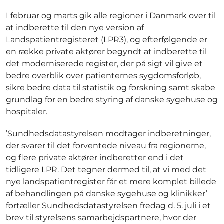
I februar og marts gik alle regioner i Danmark over til
at indberette til den nye version af
Landspatientregisteret (LPR3), og efterfølgende er
en række private aktører begyndt at indberette til
det moderniserede register, der på sigt vil give et
bedre overblik over patienternes sygdomsforløb,
sikre bedre data til statistik og forskning samt skabe
grundlag for en bedre styring af danske sygehuse og
hospitaler.
’Sundhedsdatastyrelsen modtager indberetninger,
der svarer til det forventede niveau fra regionerne,
og flere private aktører indberetter end i det
tidligere LPR. Det tegner dermed til, at vi med det
nye landspatientregister får et mere komplet billede
af behandlingen på danske sygehuse og klinikker’
fortæller Sundhedsdatastyrelsen fredag d. 5. juli i et
brev til styrelsens samarbejdspartnere, hvor der