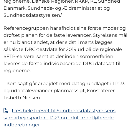
regionerne, Danske Regioner, RKKP, KL, Sundhed
Danmark, Sundheds- og Ældreministeriet og
Sundhedsdatastyrelsen.’
Referencegruppen har afholdt sine første møder og
drøftet planen for de faste leverancer. Styrelsens mål
er nu blandt andet, at der sidst i marts lægges
såkaldte DRG-testdata for 2019 ud på de regionale
SFTP-servere, samt at der inden sommerferien
leveres de første individbaserede DRG datasæt til
regionerne.
- Kort sagt går arbejdet med datagrundlaget i LPR3
og uddataleverancer planmæssigt, konstaterer
Lisbeth Nielsen.
Læs hele brevet til Sundhedsdatastyrelsens
samarbejdsparter: LPR3 nu i drift med løbende
indberetninger