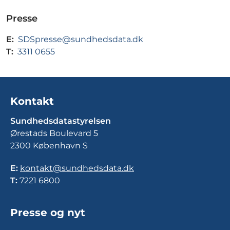
Presse
E:
SDSpresse@sundhedsdata.dk
T:
3311 0655
Kontakt
Sundhedsdatastyrelsen
Ørestads Boulevard 5
2300 København S
E:
kontakt@sundhedsdata.dk
T:
7221 6800
Presse og nyt