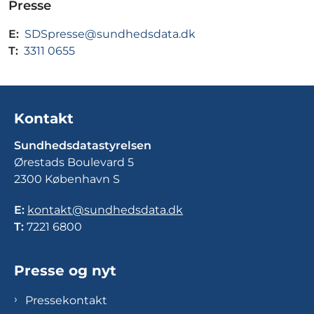
Presse
E:
SDSpresse@sundhedsdata.dk
T:
3311 0655
Kontakt
Sundhedsdatastyrelsen
Ørestads Boulevard 5
2300 København S
E:
kontakt@sundhedsdata.dk
T:
7221 6800
Presse og nyt
Pressekontakt