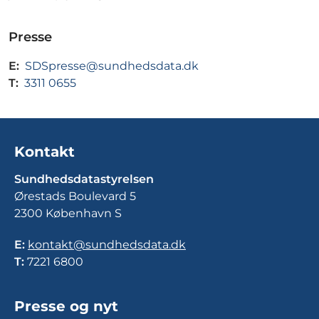
Presse
E:
SDSpresse@sundhedsdata.dk
T:
3311 0655
Kontakt
Sundhedsdatastyrelsen
Ørestads Boulevard 5
2300 København S
E:
kontakt@sundhedsdata.dk
T:
7221 6800
Presse og nyt