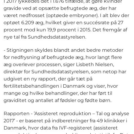
I 2017 lykkedes det i 1.676 tilfælde, at gøre kvinder
gravide ved at opsætte befrugtede æg, der har
været nedfrosset (optøede embryoner). I alt blev der
optøet 6.209 æg, hvilket giver en succésrate på 27
procent mod kun 19,9 procent i 2015. Det fremgår af
nye tal fra Sundhedsdatastyrelsen.
- Stigningen skyldes blandt andet bedre metoder
for nedfrysning af befrugtede æg, hvor langt flere
æg overlever processen, siger Lisbeth Nielsen,
direktør for Sundhedsdatastyrelsen, som netop har
udgivet en ny rapport, der går tæt på
fertilitetsbehandlingen i Danmark og viser, hvor
mange og hvilke behandlinger, der har ført til
graviditet og antallet af fødsler og fødte børn.
Rapporten - ’Assisteret reproduktion – Tal og analyse
2017’ - er baseret på indberetninger fra 49 klinikker i
Danmark, hvor data fra IVF-registeret (assisteret