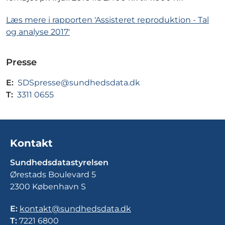
Læs mere i rapporten 'Assisteret reproduktion - Tal
og analyse 2017'
Presse
E:
SDSpresse@sundhedsdata.dk
T:
3311 0655
Kontakt
Sundhedsdatastyrelsen
Ørestads Boulevard 5
2300 København S
E:
kontakt@sundhedsdata.dk
T:
7221 6800