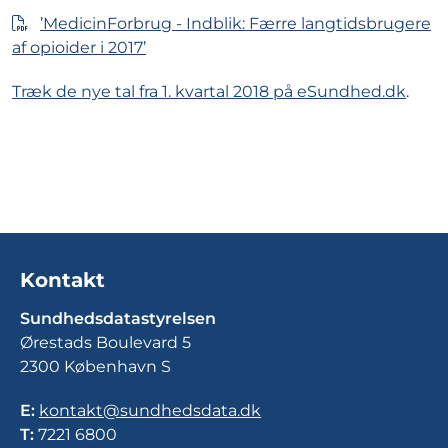
’MedicinForbrug - Indblik: Færre langtidsbrugere
af opioider i 2017’
Træk de nye tal fra 1. kvartal 2018 på eSundhed.dk
.
Kontakt
Sundhedsdatastyrelsen
Ørestads Boulevard 5
2300 København S
E:
kontakt@sundhedsdata.dk
T:
7221 6800