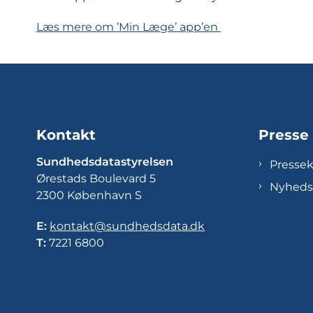
Læs mere om ’Min Læge’ app’en
Kontakt
Presse
Sundhedsdatastyrelsen
Presse
Ørestads Boulevard 5
Nyheds
2300 København S
E:
kontakt@sundhedsdata.dk
T:
7221 6800