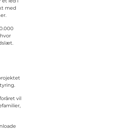
et led i
akt med
er.
50.000
 hvor
dslæt.
projektet
tyring.
oråret vil
familier,
wnloade