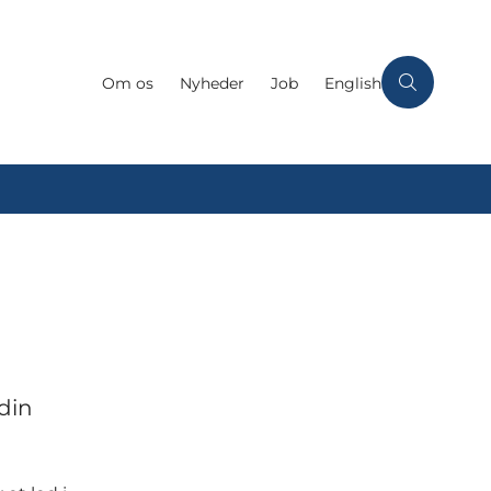
Om os
Nyheder
Job
English
din