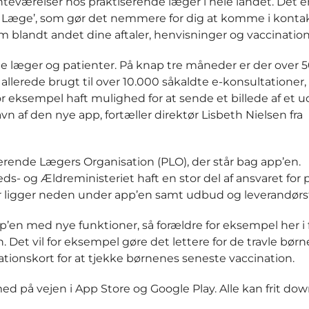
teværelser hos praktiserende læger i hele landet. Det er 
n Læge’, som gør det nemmere for dig at komme i kont
m blandt andet dine aftaler, henvisninger og vaccination
e læger og patienter. På knap tre måneder er der over 
lerede brugt til over 10.000 såkaldte e-konsultationer,
r eksempel haft mulighed for at sende et billede af et u
n af den nye app, fortæller direktør Lisbeth Nielsen fra
rende Lægers Organisation (PLO), der står bag app’en.
- og Ældreministeriet haft en stor del af ansvaret for 
er ligger neden under app’en samt udbud og leverandørs
p’en med nye funktioner, så forældre for eksempel her i f
Det vil for eksempel gøre det lettere for de travle børne
ationskort for at tjekke børnenes seneste vaccination.
på vejen i App Store og Google Play. Alle kan frit do