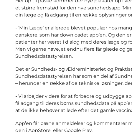
Her op til påske kommer der nye plakater op i ven
et større fremstød for den nye sundhedsapp ’Mi
din læge og få adgang til en række oplysninger o
- ’Min Læge’ er allerede blevet populær hos mang
danskere, som har downloadet app’en. Og den er al
patienter har været i dialog med deres læge og fo
Men vi gerne have, at endnu flere får glæde og gav
Sundhedsdatastyrelsen.
Det er Sundheds- og Ældreministeriet og Praktise
Sundhedsdatastyrelsen har som en del af Sundheds
– herunder en række af de tekniske løsninger, d
- Vi arbejder videre for at forbedre og udbygge ap
få adgang til deres børns sundhedsdata på app’en. 
at de ikke behøver at lede efter det gamle vaccin
App’en får pæne anmeldelser og kommentarer med 
den i AppStore eller Google Play.