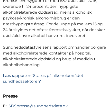
Kronisk leversygdom er med 587 dødsfald i 2018,
svarende til 24 procent, den hyppigste
alkoholrelaterede dødsårsag, mens alkoholisk
psykose/kronisk alkoholmisbrug er den
næsthyppigste årsag. For de unge på mellem 15 og
24 år skyldes det oftest færdselsulykker, når der sker
dødsfald, hvor alkohol har været involveret.
Sundhedsdatastyrelsens rapport omhandler borgere
med alkoholrelaterede kontakter på hospital,
alkoholrelaterede dødsfald og brug af medicin til
alkoholbehandling.
Læs rapporten 'Status på alkoholområdet i
sundhedssektoren'
Presse
E:
SDSpresse@sundhedsdata.dk