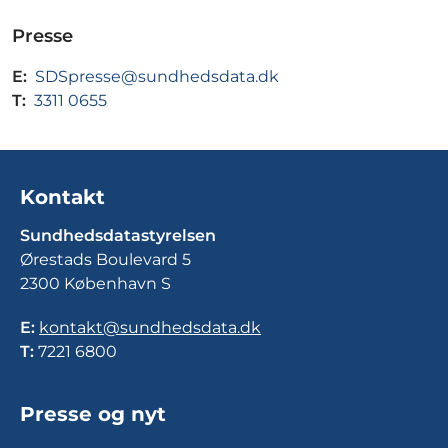
Presse
E:
SDSpresse@sundhedsdata.dk
T:
3311 0655
Kontakt
Sundhedsdatastyrelsen
Ørestads Boulevard 5
2300 København S
E:
kontakt@sundhedsdata.dk
T:
7221 6800
Presse og nyt