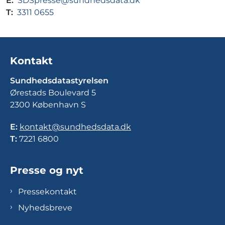
E:
SDSpresse@sundhedsdata.dk
T:
3311 0655
Kontakt
Sundhedsdatastyrelsen
Ørestads Boulevard 5
2300 København S
E:
kontakt@sundhedsdata.dk
T:
7221 6800
Presse og nyt
Pressekontakt
Nyhedsbreve