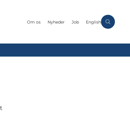
Om os
Nyheder
Job
English
t