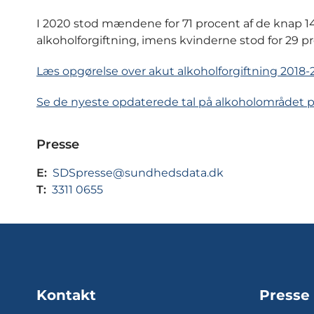
I 2020 stod mændene for 71 procent af de knap 14
alkoholforgiftning, imens kvinderne stod for 29 p
Læs opgørelse over akut alkoholforgiftning 2018
Se de nyeste opdaterede tal på alkoholområdet
Presse
E:
SDSpresse@sundhedsdata.dk
T:
3311 0655
Kontakt
Presse