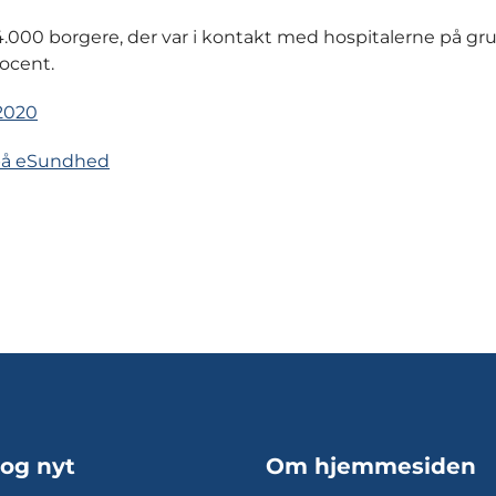
.000 borgere, der var i kontakt med hospitalerne på gr
rocent.
-2020
 på eSundhed
 og nyt
Om hjemmesiden