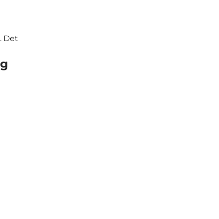
. Det
ng