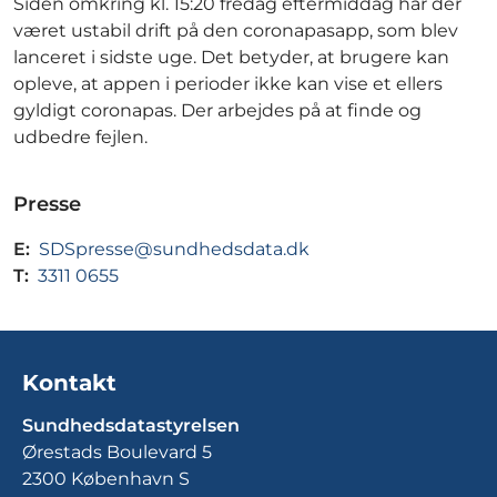
Siden omkring kl. 15:20 fredag eftermiddag har der
været ustabil drift på den coronapasapp, som blev
lanceret i sidste uge. Det betyder, at brugere kan
opleve, at appen i perioder ikke kan vise et ellers
gyldigt coronapas. Der arbejdes på at finde og
udbedre fejlen.
Presse
E:
SDSpresse@sundhedsdata.dk
T:
3311 0655
Kontakt
Sundhedsdatastyrelsen
Ørestads Boulevard 5
2300 København S