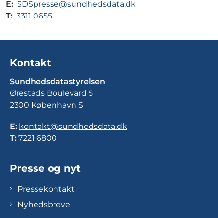
E:
SDSpresse@sundhedsdata.dk
T:
3311 0655
Kontakt
Sundhedsdatastyrelsen
Ørestads Boulevard 5
2300 København S
E:
kontakt@sundhedsdata.dk
T:
7221 6800
Presse og nyt
Pressekontakt
Nyhedsbreve