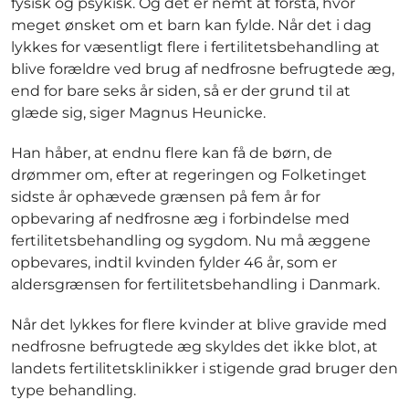
fysisk og psykisk. Og det er nemt at forstå, hvor
meget ønsket om et barn kan fylde. Når det i dag
lykkes for væsentligt flere i fertilitetsbehandling at
blive forældre ved brug af nedfrosne befrugtede æg,
end for bare seks år siden, så er der grund til at
glæde sig, siger Magnus Heunicke.
Han håber, at endnu flere kan få de børn, de
drømmer om, efter at regeringen og Folketinget
sidste år ophævede grænsen på fem år for
opbevaring af nedfrosne æg i forbindelse med
fertilitetsbehandling og sygdom. Nu må æggene
opbevares, indtil kvinden fylder 46 år, som er
aldersgrænsen for fertilitetsbehandling i Danmark.
Når det lykkes for flere kvinder at blive gravide med
nedfrosne befrugtede æg skyldes det ikke blot, at
landets fertilitetsklinikker i stigende grad bruger den
type behandling.