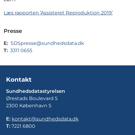
Læs rapporten ’Assisteret Reproduktion 2019’
Presse
E:
SDSpresse@sundhedsdata.dk
T:
3311 0655
Kontakt
Sundhedsdatastyrelsen
Ørestads Boulevard 5
2300 København S
E:
kontakt@sundhedsdata.dk
T:
7221 6800