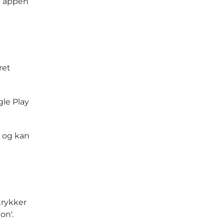
at appen
ret
le Play
5 og kan
trykker
ion'.