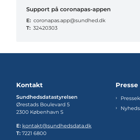
Support på coronapas-appen
E:
coronapas.app@sundhed.dk
T:
32420303
Kontakt
Presse
Sundhedsdatastyrelsen
Presse
Ørestads Boulevard 5
Nyheds
2300 København S
E:
kontakt@sundhedsdata.dk
T:
7221 6800