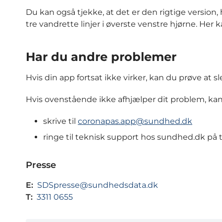
Du kan også tjekke, at det er den rigtige versio
tre vandrette linjer i øverste venstre hjørne. Her
Har du andre problemer
Hvis din app fortsat ikke virker, kan du prøve at 
Hvis ovenstående ikke afhjælper dit problem, ka
skrive til
coronapas.app@sundhed.dk
ringe til teknisk support hos sundhed.dk på t
Presse
E:
SDSpresse@sundhedsdata.dk
T:
3311 0655