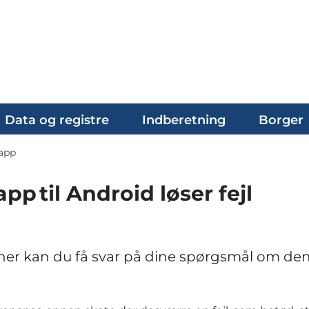
Data og registre
Indberetning
Borger
-app
pp til Android løser fejl
- her kan du få svar på dine spørgsmål om de