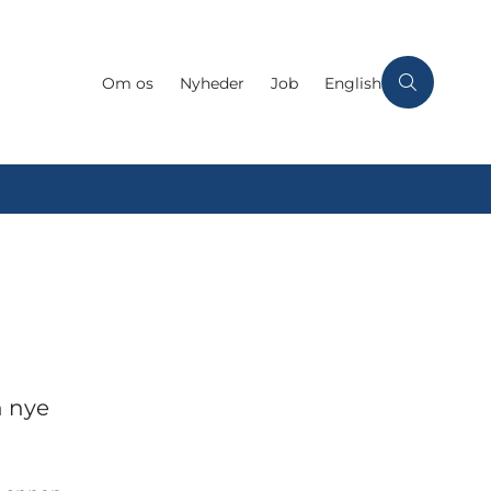
Om os
Nyheder
Job
English
n nye