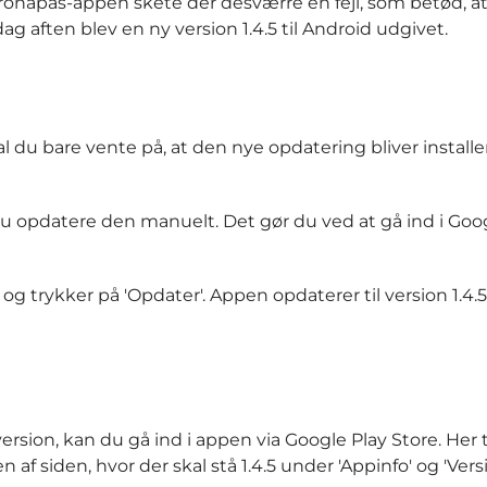
coronapas-appen skete der desværre en fejl, som betød, 
aften blev en ny version 1.4.5 til Android udgivet.
al du bare vente på, at den nye opdatering bliver installe
 opdatere den manuelt. Det gør du ved at gå ind i Goog
og trykker på 'Opdater'. Appen opdaterer til version 1.4.
version, kan du gå ind i appen via Google Play Store. Her 
 af siden, hvor der skal stå 1.4.5 under 'Appinfo' og 'Vers