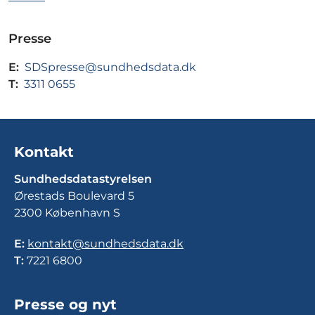
Presse
E:
SDSpresse@sundhedsdata.dk
T:
3311 0655
Kontakt
Sundhedsdatastyrelsen
Ørestads Boulevard 5
2300 København S
E:
kontakt@sundhedsdata.dk
T:
7221 6800
Presse og nyt