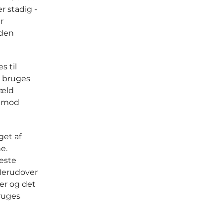
r stadig -
r
 den
s til
, bruges
gæld
t mod
get af
e.
neste
 Herudover
er og det
ruges