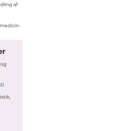
ling af
 medicin.
er
 og
en
stik,