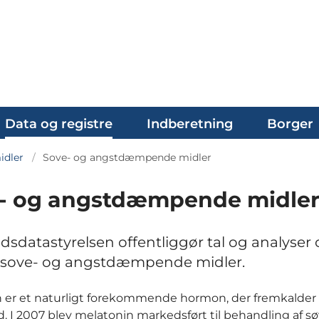
Data og registre
Indberetning
Borger
dler
Sove- og angstdæmpende midler
- og angstdæmpende midle
sdatastyrelsen offentliggør tal og analyser
 sove- og angstdæmpende midler.
 er et naturligt forekommende hormon, der fremkalder
. I 2007 blev melatonin markedsført til behandling af s