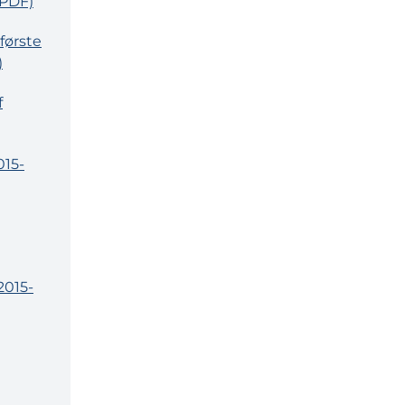
(PDF)
første
)
f
015-
2015-