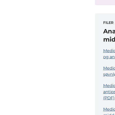
FILER
Ana
mid
Medic
og an
Medic
søvnl
Medic
antip
(PDF)
Medic