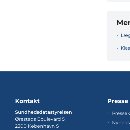
Mer
Læg
Klas
Kontakt
Presse
Sundhedsdatastyrelsen
Presse
Ørestads Boulevard 5
Nyheds
2300 København S