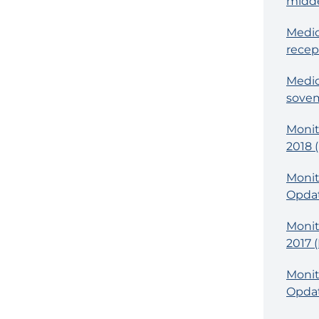
midde
Medic
recep
Medic
sove
Monit
2018 
Monit
Opdat
Monit
2017 
Monit
Opdat