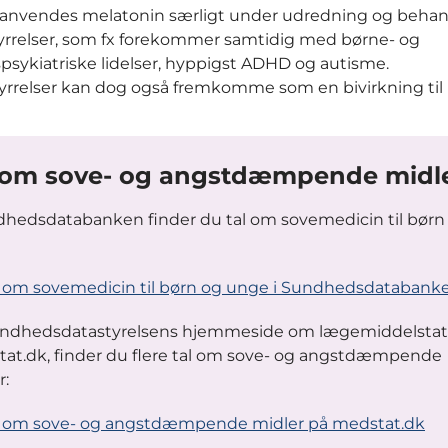
anvendes melatonin særligt under udredning og behand
yrrelser, som fx forekommer samtidig med børne- og
ykiatriske lidelser, hyppigst ADHD og autisme.
yrrelser kan dog også fremkomme som en bivirkning til
 om sove- og angstdæmpende midl
dhedsdatabanken finder du tal om sovemedicin til børn
l om sovemedicin til børn og unge i Sundhedsdatabank
ndhedsdatastyrelsens hjemmeside om lægemiddelstati
at.dk, finder du flere tal om sove- og angstdæmpende
r:
l om sove- og angstdæmpende midler på medstat.dk