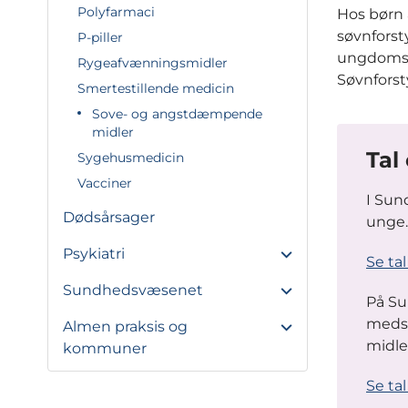
Polyfarmaci
Hos børn 
søvnforst
P-piller
ungdomsps
Rygeafvænningsmidler
Søvnforst
Smertestillende medicin
Sove- og angstdæmpende
midler
Tal
Sygehusmedicin
Vacciner
I Sun
Dødsårsager
unge.
Psykiatri
Se ta
Sundhedsvæsenet
På Su
medst
Almen praksis og
midle
kommuner
Se ta