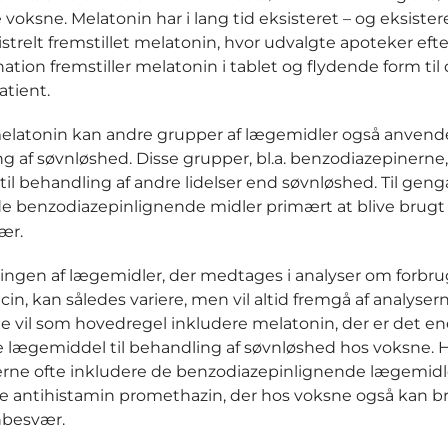
voksne. Melatonin har i lang tid eksisteret – og eksistere
trelt fremstillet melatonin, hvor udvalgte apoteker efte
ation fremstiller melatonin i tablet og flydende form til
atient.
latonin kan andre grupper af lægemidler også anvende
g af søvnløshed. Disse grupper, bl.a. benzodiazepinerne
til behandling af andre lidelser end søvnløshed. Til gen
e benzodiazepinlignende midler primært at blive brug
ær.
ngen af lægemidler, der medtages i analyser om forbru
in, kan således variere, men vil altid fremgå af analysern
e vil som hovedregel inkludere melatonin, der er det e
e lægemiddel til behandling af søvnløshed hos voksne.
serne ofte inkludere de benzodiazepinlignende lægemidl
 antihistamin promethazin, der hos voksne også kan b
besvær.