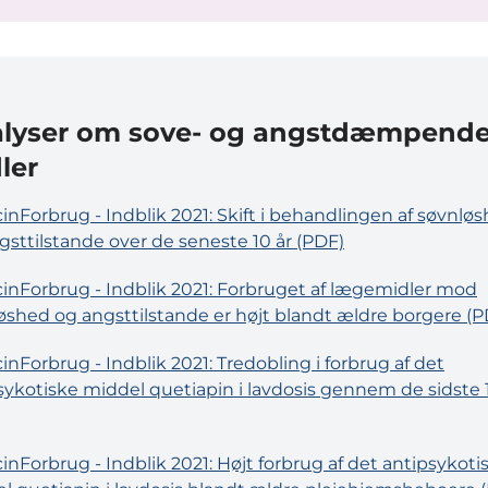
lyser om sove- og angstdæmpend
ler
inForbrug - Indblik 2021: Skift i behandlingen af søvnlø
gsttilstande over de seneste 10 år (PDF)
inForbrug - Indblik 2021: Forbruget af lægemidler mod
øshed og angsttilstande er højt blandt ældre borgere (P
inForbrug - Indblik 2021: Tredobling i forbrug af det
sykotiske middel quetiapin i lavdosis gennem de sidste 
inForbrug - Indblik 2021: Højt forbrug af det antipsykoti