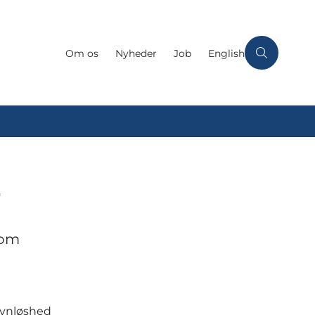
Om os
Nyheder
Job
English
r
 om
øvnløshed