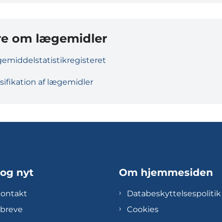
e om lægemidler
emiddelstatistikregisteret
sifikation af lægemidler
 og nyt
Om hjemmesiden
kontakt
Databeskyttelsespolitik
breve
Cookies