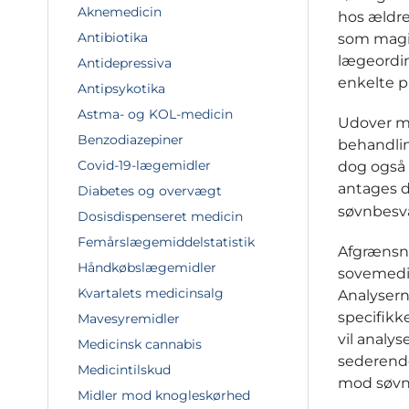
Aknemedicin
hos ældre 
Antibiotika
som magis
lægeordin
Antidepressiva
enkelte p
Antipsykotika
Astma- og KOL-medicin
Udover me
Benzodiazepiner
behandlin
Covid-19-lægemidler
dog også 
antages d
Diabetes og overvægt
søvnbesv
Dosisdispenseret medicin
Femårslægemiddelstatistik
Afgrænsni
Håndkøbslægemidler
sovemedic
Kvartalets medicinsalg
Analysern
specifikk
Mavesyremidler
vil analy
Medicinsk cannabis
sederende
Medicintilskud
mod søvn
Midler mod knogleskørhed