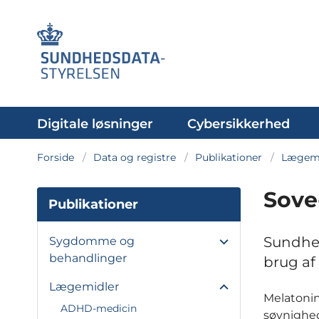
Digitale løsninger
Cybersikkerhed
Forside
Data og registre
Publikationer
Lægemi
Sove
Publikationer
Sundhed
Sygdomme og
behandlinger
brug af
Lægemidler
Melatonin
ADHD-medicin
søvnighed