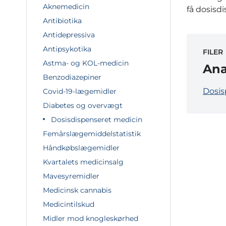
Aknemedicin
få dosisd
Antibiotika
Antidepressiva
Antipsykotika
FILER
Astma- og KOL-medicin
Ana
Benzodiazepiner
Dosis
Covid-19-lægemidler
Diabetes og overvægt
Dosisdispenseret medicin
Femårslægemiddelstatistik
Håndkøbslægemidler
Kvartalets medicinsalg
Mavesyremidler
Medicinsk cannabis
Medicintilskud
Midler mod knogleskørhed