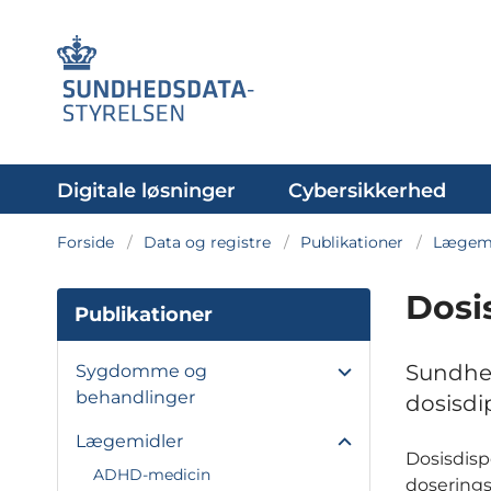
Digitale løsninger
Cybersikkerhed
Forside
Data og registre
Publikationer
Lægemi
Dosi
Publikationer
Sundhed
Sygdomme og
behandlinger
dosisdi
Lægemidler
Dosisdisp
ADHD-medicin
doserings