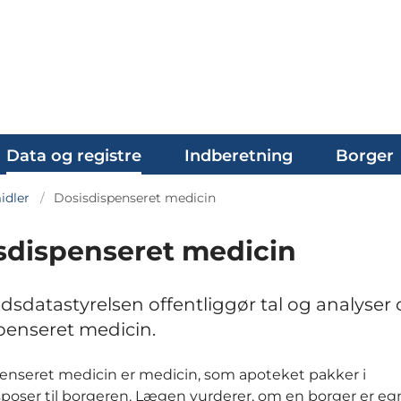
Data og registre
Indberetning
Borger
dler
Dosisdispenseret medicin
sdispenseret medicin
sdatastyrelsen offentliggør tal og analyser
penseret medicin.
enseret medicin er medicin, som apoteket pakker i
poser til borgeren. Lægen vurderer, om en borger er egne