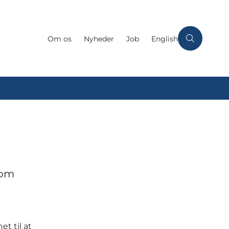
Om os
Nyheder
Job
English
 om
t til at