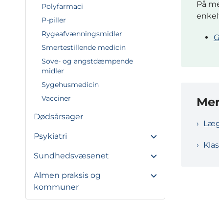
På me
Polyfarmaci
enkel
P-piller
Rygeafvænningsmidler
G
Smertestillende medicin
Sove- og angstdæmpende
midler
Sygehusmedicin
Vacciner
Mer
Dødsårsager
Læg
Psykiatri
Klas
Sundhedsvæsenet
Almen praksis og
kommuner