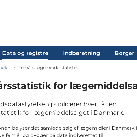
Data og registre
Indberetning
Borger
dler
Femårslægemiddelstatistik
rsstatistik for lægemiddels
sdatastyrelsen publicerer hvert år en
tatistik for lægemiddelsalget i Danmark.
onen belyser det samlede salg af lægemidler i Danmark 
e fem år og bygger på data indberettet til