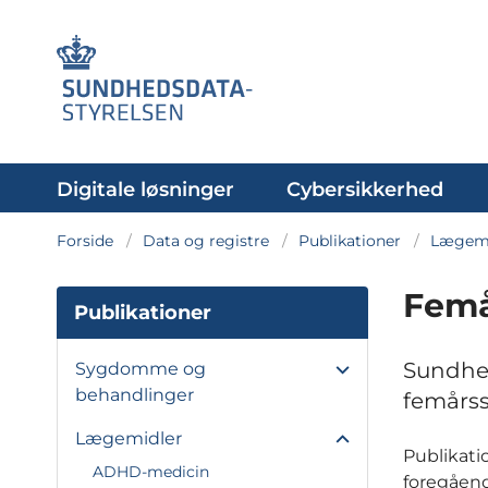
Digitale løsninger
Cybersikkerhed
Forside
Data og registre
Publikationer
Lægemi
Femå
Publikationer
Sundhed
Sygdomme og
behandlinger
femårss
Lægemidler
Publikati
ADHD-medicin
foregåend