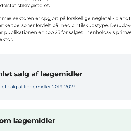
lstatistikregisteret.
primærsektoren er opgjort på forskellige nøgletal - bland
l enkeltpersoner fordelt på medicintilskudstype. Derudov
r publikationen en top 25 for salget i henholdsvis primæ
ektor.
let salg af lægemidler
et salg af lægemidler 2019-2023
 om lægemidler