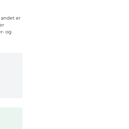
t andet er
er
r- og