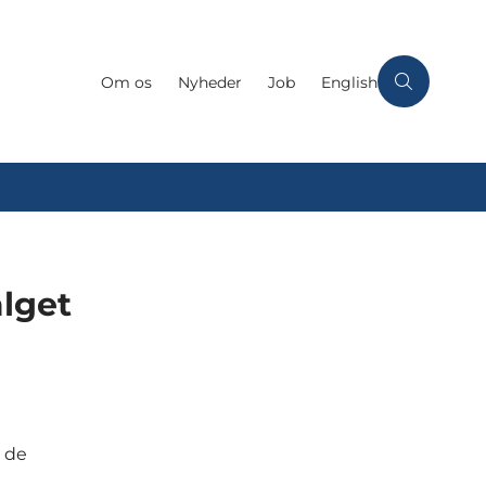
Om os
Nyheder
Job
English
alget
i de