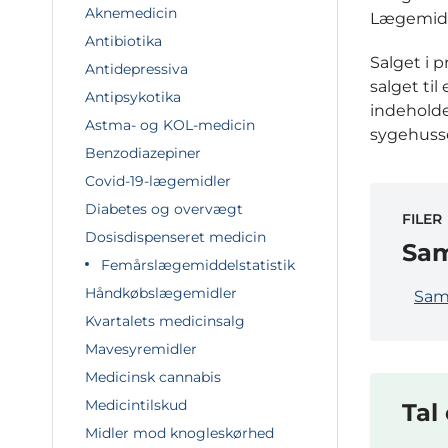
Aknemedicin
Lægemidde
Antibiotika
Salget i 
Antidepressiva
salget ti
Antipsykotika
indeholde
Astma- og KOL-medicin
sygehuss
Benzodiazepiner
Covid-19-lægemidler
Diabetes og overvægt
FILER
Dosisdispenseret medicin
Sam
Femårslægemiddelstatistik
Håndkøbslægemidler
Saml
Kvartalets medicinsalg
Mavesyremidler
Medicinsk cannabis
Medicintilskud
Tal
Midler mod knogleskørhed