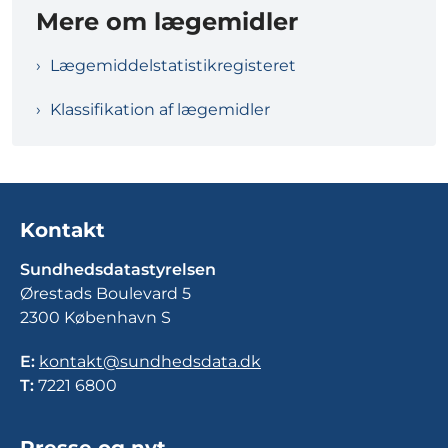
Mere om lægemidler
Lægemiddelstatistikregisteret
Klassifikation af lægemidler
Kontakt
Sundhedsdatastyrelsen
Ørestads Boulevard 5
2300 København S
E:
kontakt@sundhedsdata.dk
T:
7221 6800
Presse og nyt