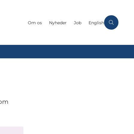
Om os
Nyheder
Job
English
 om