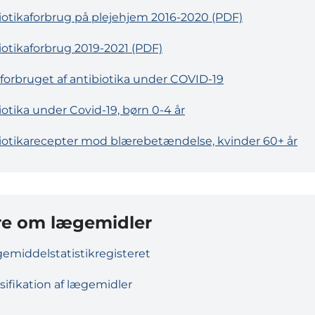
iotikaforbrug på plejehjem 2016-2020 (PDF)
iotikaforbrug 2019-2021 (PDF)
i forbruget af antibiotika under COVID-19
iotika under Covid-19, børn 0-4 år
iotikarecepter mod blærebetændelse, kvinder 60+ år
e om lægemidler
emiddelstatistikregisteret
sifikation af lægemidler