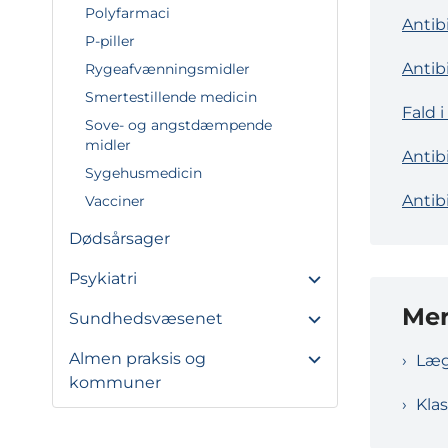
Polyfarmaci
Antib
P-piller
Antib
Rygeafvænningsmidler
Smertestillende medicin
Fald 
Sove- og angstdæmpende
midler
Antib
Sygehusmedicin
Antib
Vacciner
Dødsårsager
Psykiatri
Mer
Sundhedsvæsenet
Almen praksis og
Læg
kommuner
Klas