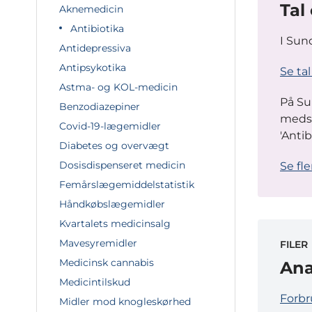
Tal
Aknemedicin
Antibiotika
I Sun
Antidepressiva
Antipsykotika
Se ta
Astma- og KOL-medicin
På Su
Benzodiazepiner
medst
Covid-19-lægemidler
'Anti
Diabetes og overvægt
Dosisdispenseret medicin
Se fl
Femårslægemiddelstatistik
Håndkøbslægemidler
Kvartalets medicinsalg
Mavesyremidler
FILER
Medicinsk cannabis
Ana
Medicintilskud
Forbru
Midler mod knogleskørhed