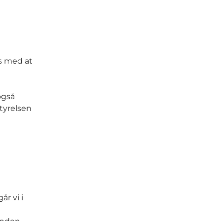
s med at
også
styrelsen
år vi i