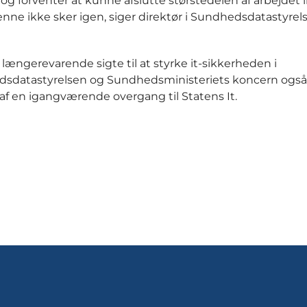
n og forventer at kunne afslutte størstedelen af arbejdet
ne ikke sker igen, siger direktør i Sundhedsdatastyrel
længerevarende sigte til at styrke it-sikkerheden i
sdatastyrelsen og Sundhedsministeriets koncern også
f en igangværende overgang til Statens It.