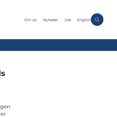
Om os
Nyheder
Job
English
ls
sagen
ger