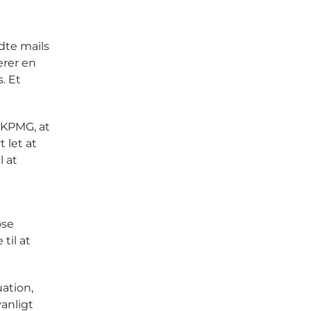
ndte mails
erer en
. Et
 KPMG, at
 let at
l at
øse
til at
ation,
anligt