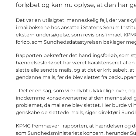
forløbet og kan nu oplyse, at den har g
Det var en utilsigtet, menneskelig fejl, der var sk
i mailboksene hos ansatte i Statens Serum Insti
ekstern undersøgelse, som revisionsfirmaet KPMG 
forløb, som Sundhedsdatastyrelsen beklager meg
Rapporten bekræfter det handlingsforløb, som sty
hændelsesforløbet har været karakteriseret af en ræ
slette alle sendte mails, og at det er kritisabelt, a
gendanne mails, før de blev slettet fra backuppen
- Det er en sag, som vi er dybt ulykkelige over, o
inddæmme konsekvenserne af den menneskelige fejl
problemet, da mailene blev slettet. Her burde vi h
genskabe de slettede mails, siger direktør i Sun
KPMG fremhæver i rapporten, at hændelsen og dens
som Sundhedsministeriets koncern, herunder Sun