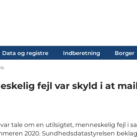
Data og registre
Indberetning
Borger
ls
skelig fejl var skyld i at mai
ar tale om en utilsigtet, menneskelig fejl i 
ommeren 2020. Sundhedsdatastyrelsen bekla