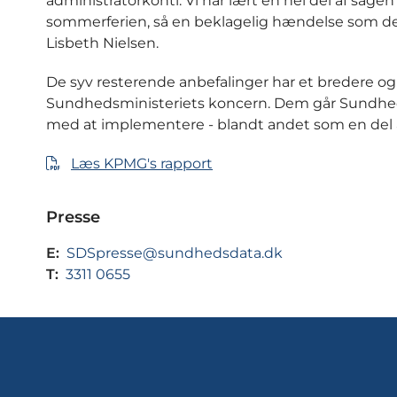
administratorkonti. Vi har lært en hel del af sage
sommerferien, så en beklagelig hændelse som den
Lisbeth Nielsen.
De syv resterende anbefalinger har et bredere og 
Sundhedsministeriets koncern. Dem går Sundhed
med at implementere - blandt andet som en del a
Læs KPMG's rapport
Presse
E:
SDSpresse@sundhedsdata.dk
T:
3311 0655