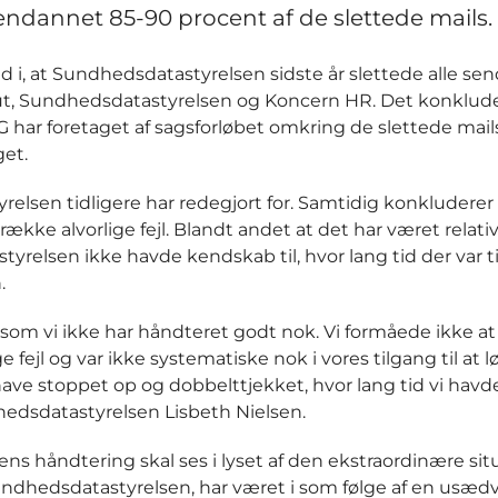
endannet 85-90 procent af de slettede mails.
yld i, at Sundhedsdatastyrelsen sidste år slettede alle se
tut, Sundhedsdatastyrelsen og Koncern HR. Det konklud
har foretaget af sagsforløbet omkring de slettede mails
et.
relsen tidligere har redegjort for. Samtidig konkluderer
kke alvorlige fejl. Blandt andet at det har været relativt
t styrelsen ikke havde kendskab til, hvor lang tid der var ti
.
g som vi ikke har håndteret godt nok. Vi formåede ikke at
 og var ikke systematiske nok i vores tilgang til at l
ave stoppet op og dobbelttjekket, hvor lang tid vi havde 
dhedsdatastyrelsen Lisbeth Nielsen.
 håndtering skal ses i lyset af den ekstraordinære situ
dhedsdatastyrelsen, har været i som følge af en usædv