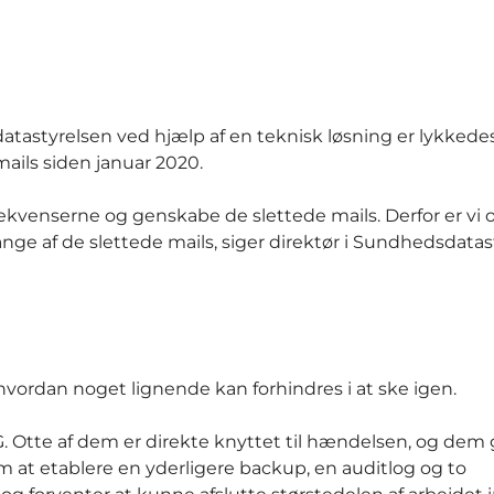
tastyrelsen ved hjælp af en teknisk løsning er lykkede
ails siden januar 2020.
kvenserne og genskabe de slettede mails. Derfor er vi 
ange af de slettede mails, siger direktør i Sundhedsdata
hvordan noget lignende kan forhindres i at ske igen.
G. Otte af dem er direkte knyttet til hændelsen, og dem g
 at etablere en yderligere backup, en auditlog og to