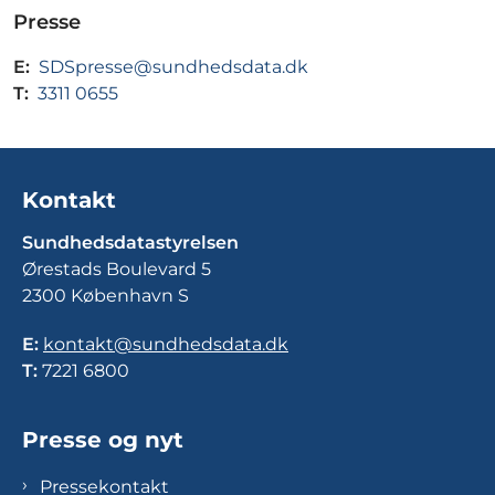
Presse
E:
SDSpresse@sundhedsdata.dk
T:
3311 0655
Kontakt
Sundhedsdatastyrelsen
Ørestads Boulevard 5
2300 København S
E:
kontakt@sundhedsdata.dk
T:
7221 6800
Presse og nyt
Pressekontakt