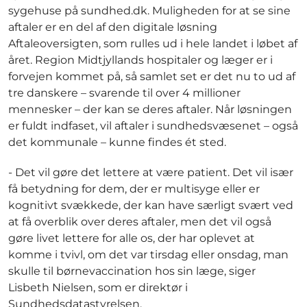
sygehuse på sundhed.dk. Muligheden for at se sine
aftaler er en del af den digitale løsning
Aftaleoversigten, som rulles ud i hele landet i løbet af
året. Region Midtjyllands hospitaler og læger er i
forvejen kommet på, så samlet set er det nu to ud af
tre danskere – svarende til over 4 millioner
mennesker – der kan se deres aftaler. Når løsningen
er fuldt indfaset, vil aftaler i sundhedsvæsenet – også
det kommunale – kunne findes ét sted.
- Det vil gøre det lettere at være patient. Det vil især
få betydning for dem, der er multisyge eller er
kognitivt svækkede, der kan have særligt svært ved
at få overblik over deres aftaler, men det vil også
gøre livet lettere for alle os, der har oplevet at
komme i tvivl, om det var tirsdag eller onsdag, man
skulle til børnevaccination hos sin læge, siger
Lisbeth Nielsen, som er direktør i
Sundhedsdatastyrelsen.