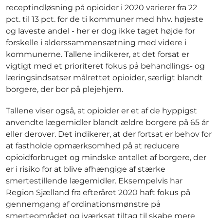
receptindløsning på opioider i 2020 varierer fra 22
pct. til 13 pct. for de ti kommuner med hhv. højeste
og laveste andel - her er dog ikke taget højde for
forskelle i alderssammensætning med videre i
kommunerne. Tallene indikerer, at det forsat er
vigtigt med et prioriteret fokus på behandlings- og
læringsindsatser målrettet opioider, særligt blandt
borgere, der bor på plejehjem.
Tallene viser også, at opioider er et af de hyppigst
anvendte lægemidler blandt ældre borgere på 65 år
eller derover. Det indikerer, at der fortsat er behov for
at fastholde opmærksomhed på at reducere
opioidforbruget og mindske antallet af borgere, der
er i risiko for at blive afhængige af stærke
smertestillende lægemidler. Eksempelvis har
Region Sjælland fra efteråret 2020 haft fokus på
gennemgang af ordinationsmønstre på
smerteområdet og iværksat tiltag til skabe mere