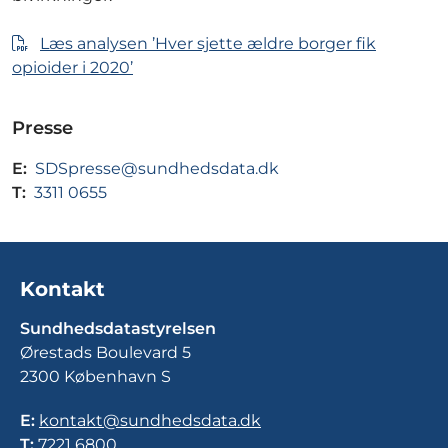
Læs analysen ’Hver sjette ældre borger fik
opioider i 2020’
Presse
E:
SDSpresse@sundhedsdata.dk
T:
3311 0655
Kontakt
Sundhedsdatastyrelsen
Ørestads Boulevard 5
2300 København S
E:
kontakt@sundhedsdata.dk
T:
7221 6800