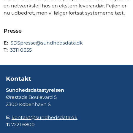
en netværksfejl hos en ekstern leverandør. Fejlen er
nu udbedret, men vi følger fortsat systemerne tæt.
Presse
E:
SDSpresse@sundhedsdata.dk
T:
3311 0655
Kontakt
Sundhedsdatastyrelsen
Ørestads Boulevard 5
2300 København S
E:
kontakt@sundhedsdata.dk
T:
7221 6800