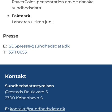
PowerPoint-præsentation om de danske
sundhedsdata.
Faktaark
Lanceres ultimo juni.
Presse
E:
SDSpresse@sundhedsdata.dk
T:
3311 0655
Kontakt
Sundhedsdatastyrelsen
Ørestads Boulevard 5
2300 København S
E:
kontakt@sundhedsdata.dk