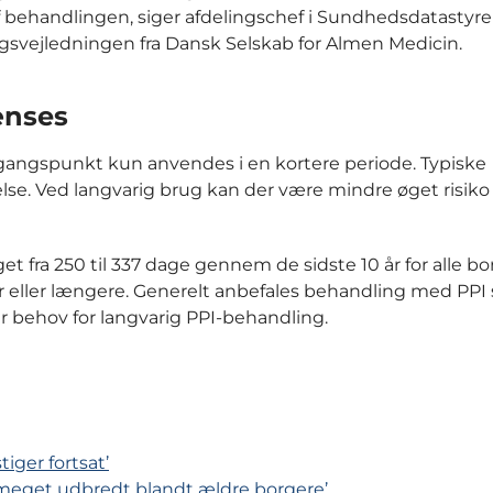
af behandlingen, siger afdelingschef i Sundhedsdatastyre
gsvejledningen fra Dansk Selskab for Almen Medicin.
ænses
dgangspunkt kun anvendes i en kortere periode. Typiske
se. Ved langvarig brug kan der være mindre øget risiko f
fra 250 til 337 dage gennem de sidste 10 år for alle bo
 år eller længere. Generelt anbefales behandling med PPI
r behov for langvarig PPI-behandling.
ger fortsat’
eget udbredt blandt ældre borgere’