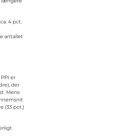
 længere
ca. 4 pct.
e antallet
 PPI er
dre), der
st. Mens
gennemsnit
 (33 pct.)
rligt