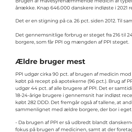
Brugen af mavesyrehæmmende medicin af typen
årrække. Knap 646.000 danskere indløste i 2021 r
Det er en stigning på ca. 26 pct. siden 2012. Til
Det gennemsnitlige forbrug er steget fra 216 til
borgere, som får PPI og mængden af PPI steget.
Ældre bruger mest
PPI udgør cirka 90 pct. af brugen af medicin mod
købt på recept på apotekerne (96 pct.). Brug af PP
udgør 44 pct. af alle brugere af PPI. Det er sam
18-24-årige brugere i gennemsnit har indløst rece
købt 282 DDD. Det fremgår også af tallene, at and
sammenlignet med ældre borgere, der bor i eget h
- Da brugen af PPI er så udbredt blandt danskerne
fokus på brugen af medicinen, samt at der foreta