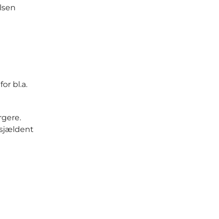
lsen
or bl.a.
rgere.
 sjældent