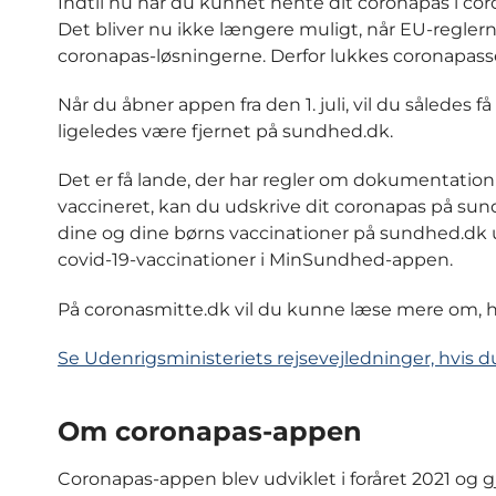
Indtil nu har du kunnet hente dit coronapas i cor
Det bliver nu ikke længere muligt, når EU-reglern
coronapas-løsningerne. Derfor lukkes coronapass
Når du åbner appen fra den 1. juli, vil du således 
ligeledes være fjernet på sundhed.dk.
Det er få lande, der har regler om dokumentation f
vaccineret, kan du udskrive dit coronapas på sundh
dine og dine børns vaccinationer på sundhed.dk 
covid-19-vaccinationer i MinSundhed-appen.
På coronasmitte.dk vil du kunne læse mere om, 
Se Udenrigsministeriets rejsevejledninger, hvis du 
Om coronapas-appen
Coronapas-appen blev udviklet i foråret 2021 og g