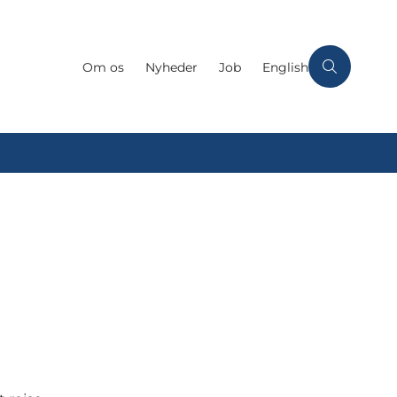
Om os
Nyheder
Job
English