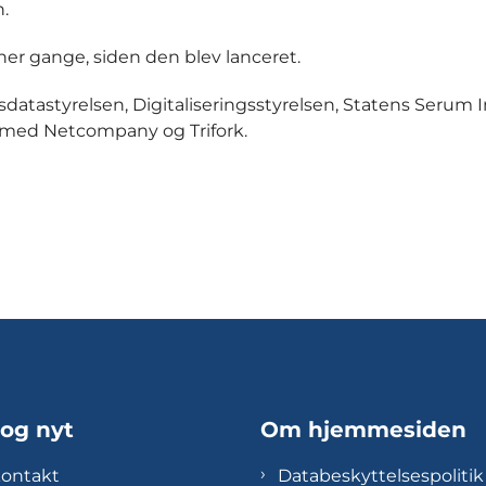
.
er gange, siden den blev lanceret.
tastyrelsen, Digitaliseringsstyrelsen, Statens Serum I
 med Netcompany og Trifork.
 og nyt
Om hjemmesiden
kontakt
Databeskyttelsespolitik