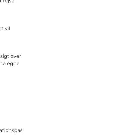
 rejse.
t vil
sigt over
ine egne
ationspas,