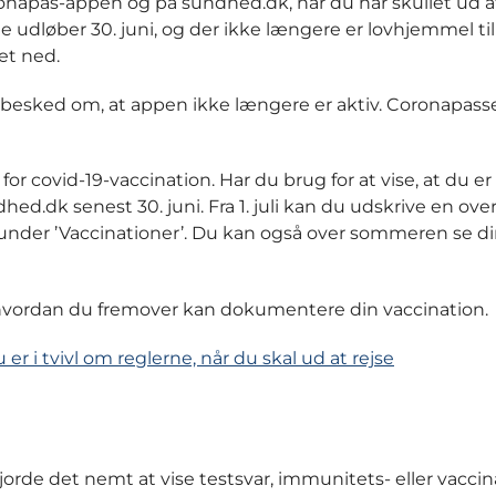
onapas-appen og på sundhed.dk, når du har skullet ud at
e udløber 30. juni, og der ikke længere er lovhjemmel til
et ned.
få besked om, at appen ikke længere er aktiv. Coronapasse
or covid-19-vaccination. Har du brug for at vise, at du er
ed.dk senest 30. juni. Fra 1. juli kan du udskrive en over
under ’Vaccinationer’. Du kan også over sommeren se d
hvordan du fremover kan dokumentere din vaccination.
er i tvivl om reglerne, når du skal ud at rejse
jorde det nemt at vise testsvar, immunitets- eller vaccin