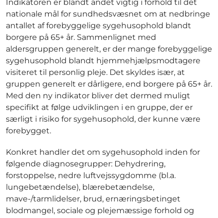
Indikatoren er blandt andet vigtig i forhold til det
nationale mål for sundhedsvæsnet om at nedbringe
antallet af forebyggelige sygehusophold blandt
borgere på 65+ år. Sammenlignet med
aldersgruppen generelt, er der mange forebyggelige
sygehusophold blandt hjemmehjælpsmodtagere
visiteret til personlig pleje. Det skyldes især, at
gruppen generelt er dårligere, end borgere på 65+ år.
Med den ny indikator bliver det dermed muligt
specifikt at følge udviklingen i en gruppe, der er
særligt i risiko for sygehusophold, der kunne være
forebygget.
Konkret handler det om sygehusophold inden for
følgende diagnosegrupper: Dehydrering,
forstoppelse, nedre luftvejssygdomme (bl.a.
lungebetændelse), blærebetændelse,
mave-/tarmlidelser, brud, ernæringsbetinget
blodmangel, sociale og plejemæssige forhold og