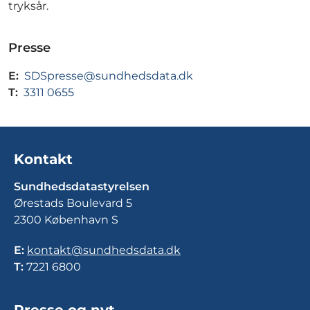
tryksår.
Presse
E:
SDSpresse@sundhedsdata.dk
T:
3311 0655
Kontakt
Sundhedsdatastyrelsen
Ørestads Boulevard 5
2300 København S
E:
kontakt@sundhedsdata.dk
T:
7221 6800
Presse og nyt