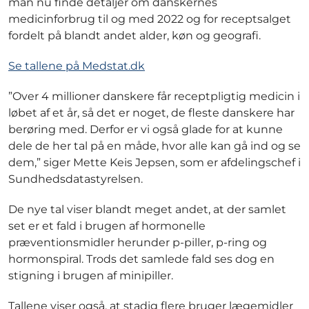
man nu finde detaljer om danskernes
medicinforbrug til og med 2022 og for receptsalget
fordelt på blandt andet alder, køn og geografi.
Se tallene på Medstat.dk
”Over 4 millioner danskere får receptpligtig medicin i
løbet af et år, så det er noget, de fleste danskere har
berøring med. Derfor er vi også glade for at kunne
dele de her tal på en måde, hvor alle kan gå ind og se
dem,” siger Mette Keis Jepsen, som er afdelingschef i
Sundhedsdatastyrelsen.
De nye tal viser blandt meget andet, at der samlet
set er et fald i brugen af hormonelle
præventionsmidler herunder p-piller, p-ring og
hormonspiral. Trods det samlede fald ses dog en
stigning i brugen af minipiller.
Tallene viser også, at stadig flere bruger lægemidler