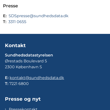
Presse
E:
SDSpresse@sundhedsdata.dk
T:
3311 0655
Kontakt
Sundhedsdatastyrelsen
Ørestads Boulevard 5
2300 København S
E:
kontakt@sundhedsdata.dk
T:
7221 6800
Presse og nyt
Pressekontakt