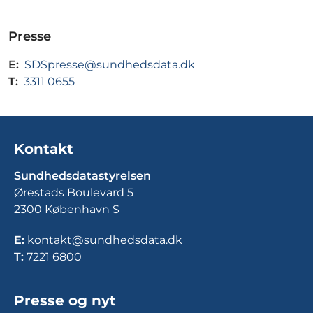
Presse
E:
SDSpresse@sundhedsdata.dk
T:
3311 0655
Kontakt
Sundhedsdatastyrelsen
Ørestads Boulevard 5
2300 København S
E:
kontakt@sundhedsdata.dk
T:
7221 6800
Presse og nyt