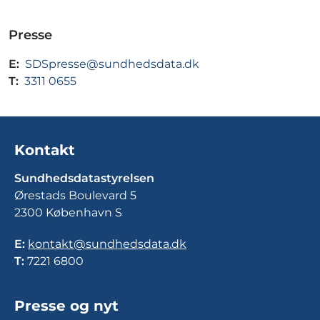
Presse
E:
SDSpresse@sundhedsdata.dk
T:
3311 0655
Kontakt
Sundhedsdatastyrelsen
Ørestads Boulevard 5
2300 København S
E:
kontakt@sundhedsdata.dk
T:
7221 6800
Presse og nyt