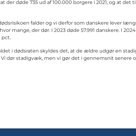
at der døde 735 ud af 100.000 borgere i 2021, og at det t
ødsrisikoen falder og vi derfor som danskere lever læng
 hvor mange, der dør. I 2023 døde 57.991 danskere. I 2024
 pct.
 faldet i dødsraten skyldes det, at de ældre udgør en stadi
. Vi dør stadigvæk, men vi gør det i gennemsnit senere o