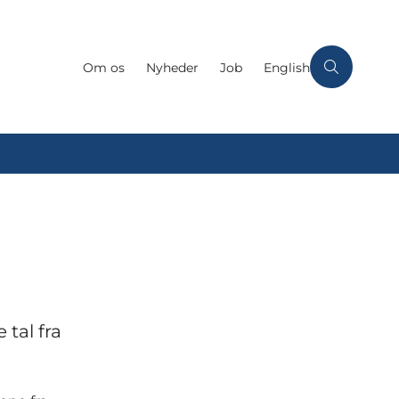
Om os
Nyheder
Job
English
 tal fra