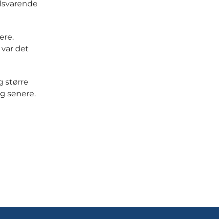
ilsvarende
ere.
 var det
g større
g senere.