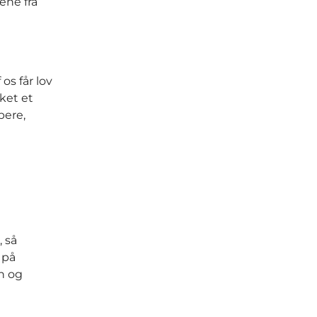
ene fra
os får lov
sket et
bere,
, så
 på
n og