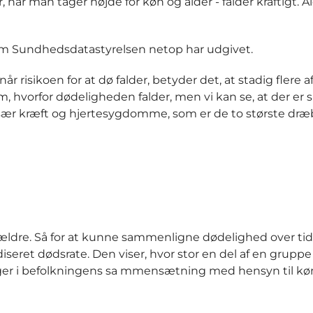
når man tager højde for køn og alder - falder kraftigt. Al
som Sundhedsdatastyrelsen netop har udgivet.
 risikoen for at dø falder, betyder det, at stadig flere af 
om, hvorfor dødeligheden falder, men vi kan se, at der er 
 især kræft og hjertesygdomme, som er de to største dræ
re ældre. Så for at kunne sammenligne dødelighed over tid
seret dødsrate. Den viser, hvor stor en del af en gruppe
nger i befolkningens sa mmensætning med hensyn til kø