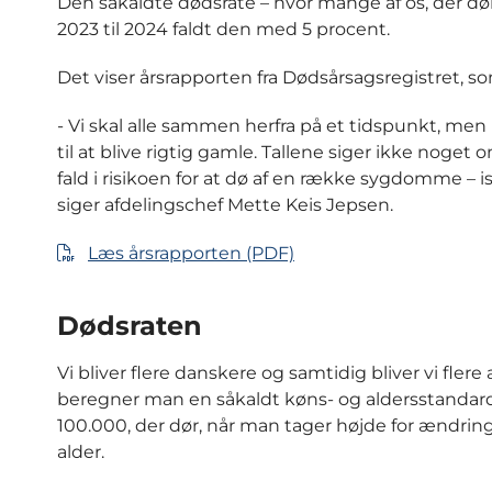
Den såkaldte dødsrate – hvor mange af os, der dør, 
2023 til 2024 faldt den med 5 procent.
Det viser årsrapporten fra Dødsårsagsregistret, 
- Vi skal alle sammen herfra på et tidspunkt, men når
til at blive rigtig gamle. Tallene siger ikke noget 
fald i risikoen for at dø af en række sygdomme –
siger afdelingschef Mette Keis Jepsen.
Læs årsrapporten (PDF)
Dødsraten
Vi bliver flere danskere og samtidig bliver vi fle
beregner man en såkaldt køns- og aldersstandardi
100.000, der dør, når man tager højde for ændri
alder.