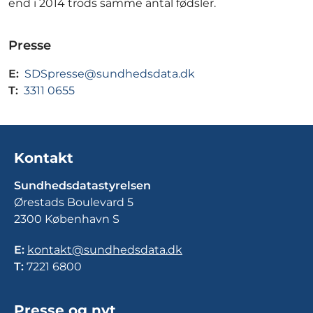
end i 2014 trods samme antal fødsler.
Presse
E:
SDSpresse@sundhedsdata.dk
T:
3311 0655
Kontakt
Sundhedsdatastyrelsen
Ørestads Boulevard 5
2300 København S
E:
kontakt@sundhedsdata.dk
T:
7221 6800
Presse og nyt