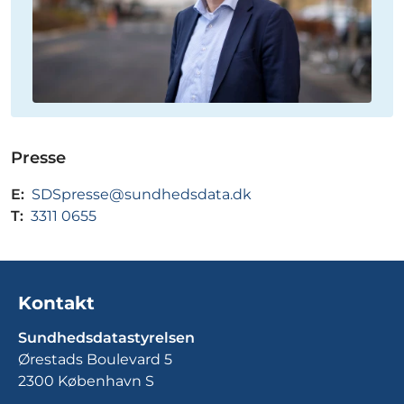
Presse
E:
SDSpresse@sundhedsdata.dk
T:
3311 0655
Kontakt
Sundhedsdatastyrelsen
Ørestads Boulevard 5
2300 København S