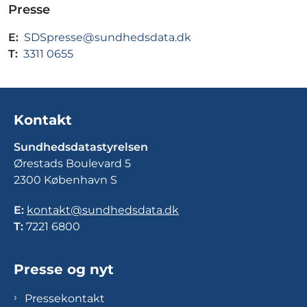
Presse
E:
SDSpresse@sundhedsdata.dk
T:
3311 0655
Kontakt
Sundhedsdatastyrelsen
Ørestads Boulevard 5
2300 København S
E:
kontakt@sundhedsdata.dk
T:
7221 6800
Presse og nyt
Pressekontakt