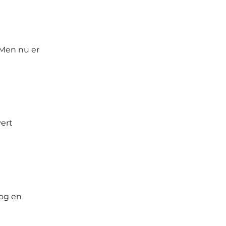
 Men nu er
ert
 og en