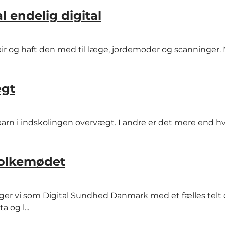
l endelig digital
apir og haft den med til læge, jordemoder og scanninger.
ægt
rn i indskolingen overvægt. I andre er det mere end hv
Folkemødet
ager vi som Digital Sundhed Danmark med et fælles telt
 og l...