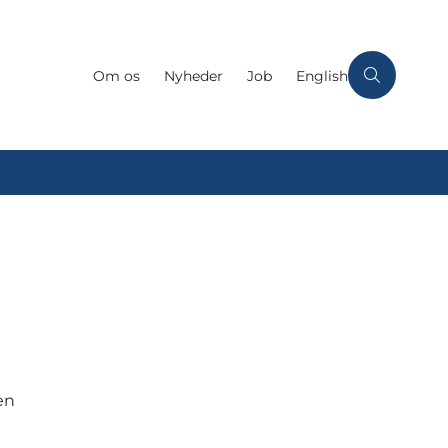
Om os
Nyheder
Job
English
en