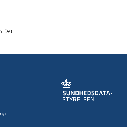
n. Det
ing