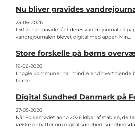
Nu bliver gravides vandrejourna
23-06-2026
I 50 år har gravide fået deres vandrejournal på p
vandrejournalen blevet digital med appen Min...
Store forskelle på børns overv
19-06-2026
I nogle kommuner har mindre end hvert tiende ba
fjerde.
Digital Sundhed Danmark på 
27-05-2026
Når Folkemødet anno 2026 løber af stablen, delt
række debatter om digital sundhed, sundhedsdata