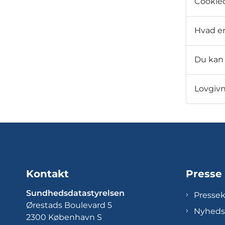
Cookieo
Hvad er
Du kan 
Lovgiv
Kontakt
Presse
Sundhedsdatastyrelsen
Presse
Ørestads Boulevard 5
Nyheds
2300 København S