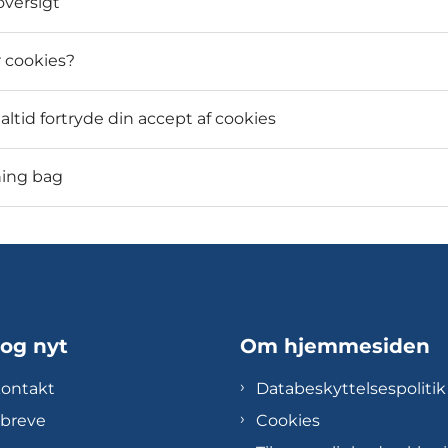
versigt
 cookies?
altid fortryde din accept af cookies
ning bag
 og nyt
Om hjemmesiden
kontakt
Databeskyttelsespolitik
breve
Cookies