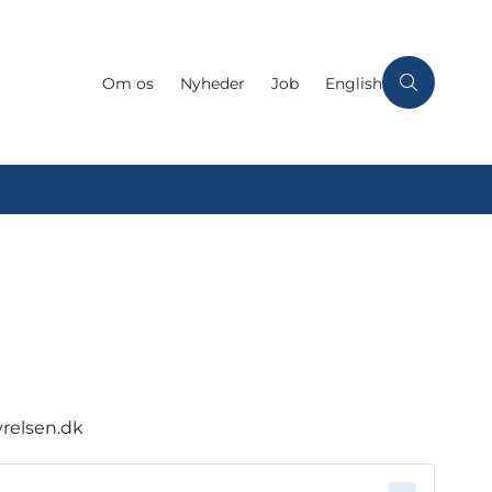
Om os
Nyheder
Job
English
relsen.dk