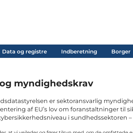
Data og registre
Indberetning
Borger
 og myndighedskrav
sdatastyrelsen er sektoransvarlig myndighe
ntering af EU’s lov om foranstaltninger til si
 cybersikkerhedsniveau i sundhedssektoren – 
er, at vi vejleder og fører tilsyn med, om de omfattede