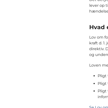
lever op 
hændelses
Hvad 
Lov om for
kraft d. 
direktiv.
og underr
Loven med
Pligt 
Pligt
Pligt
infor
Se Lov om