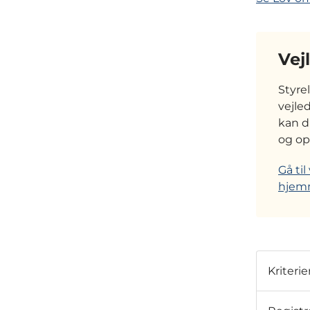
Vej
Styre
vejle
kan d
og op
Gå ti
hjem
Kriterie