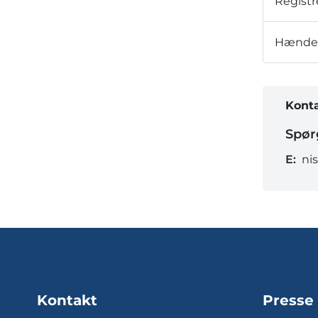
Registr
Hændel
Kont
Spør
E:
ni
Kontakt
Presse