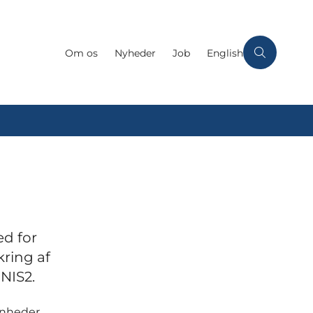
Om os
Nyheder
Job
English
d for
kring af
NIS2.
 enheder