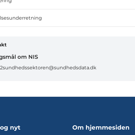
ering
sesunderretning
akt
gsmål om NIS
s2sundhedssektoren@sundhedsdata.dk
 og nyt
Om hjemmesiden