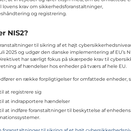
til lovens krav om sikkerhedsforanstaltninger,
håndtering og registrering.
er NIS2?
anstaltninger til sikring af et højt cybersikkerhedsniveau
1. juli 2025 og udgør den danske implementering af EU’s N
 Direktivet har særligt fokus på skærpede krav til cybersi
etning af hændelser hos enheder på tværs af hele EU.
fører en række forpligtigelser for omfattede enheder, s
til at registrere sig
 til at indrapportere hændelser
 til at indføre foranstaltninger til beskyttelse af enheden
mationssystemer.
 foranstaltninger til sikring af et højt cybersikkerhedsn