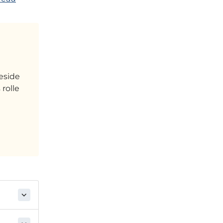
eside
rolle