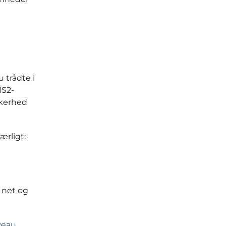
 trådte i
IS2-
kkerhed
ærligt:
s net og
iveau