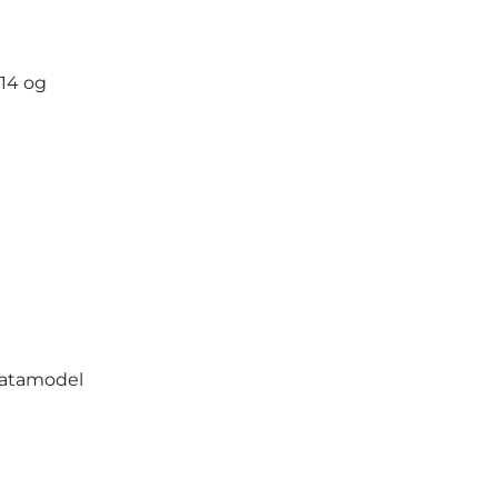
014 og
 datamodel