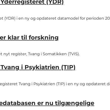
Yderregisteret (YDR)
ret (YDR) i en ny og opdateret datamodel for perioden 2
r klar til forskning
 et nyt register, Tvang i Somatikken (TVIS).
Tvang i Psykiatrien (TIP)
a registeret Tvang i Psykiatrien (TIP) i en ny og opdateret
iedatabasen er nu tilgængelige