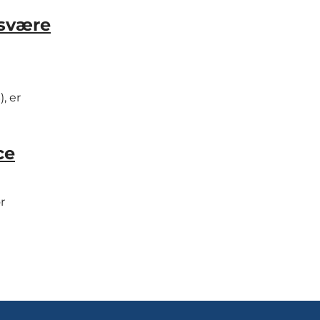
 svære
, er
ce
r