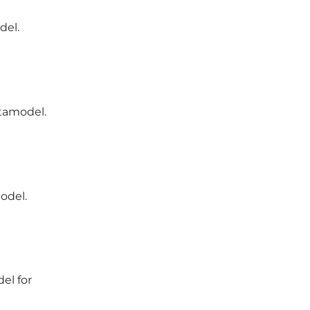
del.
atamodel.
model.
el for