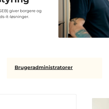
EB) giver borgere og
s-it-løsninger.
Brugeradministratorer