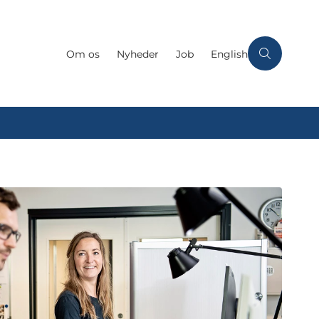
Om os
Nyheder
Job
English