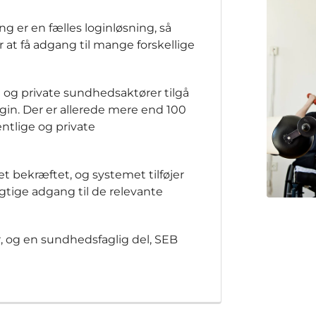
 er en fælles loginløsning, så
 at få adgang til mange forskellige
e og private sundhedsaktører tilgå
in. Der er allerede mere end 100
entlige og private
et bekræftet, og systemet tilføjer
gtige adgang til de relevante
r, og en sundhedsfaglig del, SEB