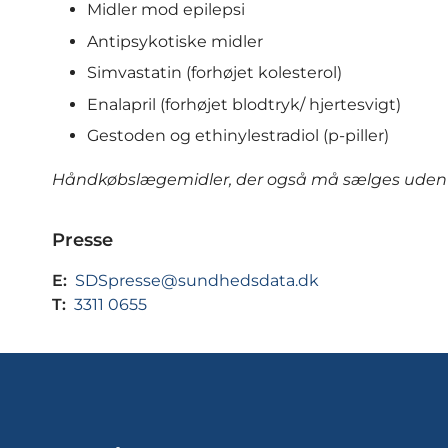
Midler mod epilepsi
Antipsykotiske midler
Simvastatin (forhøjet kolesterol)
Enalapril (forhøjet blodtryk/ hjertesvigt)
Gestoden og ethinylestradiol (p-piller)
Håndkøbslægemidler, der også må sælges uden for
Presse
E:
SDSpresse@sundhedsdata.dk
T:
3311 0655