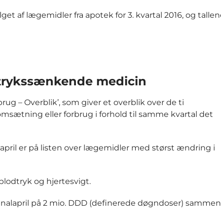
et af lægemidler fra apotek for 3. kvartal 2016, og tallen
trykssænkende medicin
ug – Overblik’, som giver et overblik over de ti
ætning eller forbrug i forhold til samme kvartal det
pril er på listen over lægemidler med størst ændring i
blodtryk og hjertesvigt.
f enalapril på 2 mio. DDD (definerede døgndoser) sammen