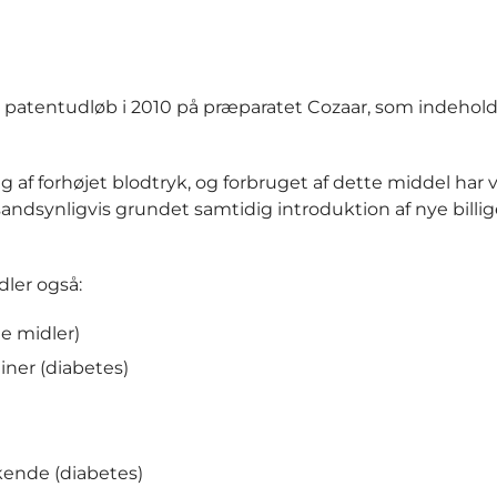
s patentudløb i 2010 på præparatet Cozaar, som indehold
g af forhøjet blodtryk, og forbruget af dette middel har
ndsynligvis grundet samtidig introduktion af nye billig
dler også:
e midler)
liner (diabetes)
rkende (diabetes)