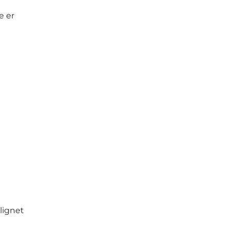
e er
lignet