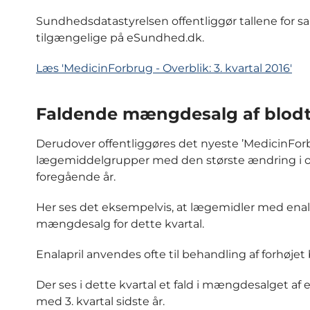
Sundhedsdatastyrelsen offentliggør tallene for salg
tilgængelige på eSundhed.dk.
Læs 'MedicinForbrug - Overblik: 3. kvartal 2016'
Faldende mængdesalg af blod
Derudover offentliggøres det nyeste ’MedicinForbr
lægemiddelgrupper med den største ændring i oms
foregående år.
Her ses det eksempelvis, at lægemidler med enala
mængdesalg for dette kvartal.
Enalapril anvendes ofte til behandling af forhøjet 
Der ses i dette kvartal et fald i mængdesalget a
med 3. kvartal sidste år.