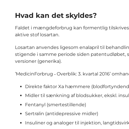
Hvad kan det skyldes?
Faldet i mængdeforbrug kan formentlig tilskrive
aktive stof losartan.
Losartan anvendes ligesom enalapril til behandlin
stigende i samme periode siden patentudløbet, sa
versioner (generika).
’MedicinForbrug ‐ Overblik: 3. kvartal 2016’ omhan
Direkte faktor Xa hæmmere (blodfortyndend
Midler til sænkning af blodsukker, ekskl. insu
Fentanyl (smertestillende)
Sertralin (antidepressive midler)
Insuliner og analoger til injektion, langtidsvi