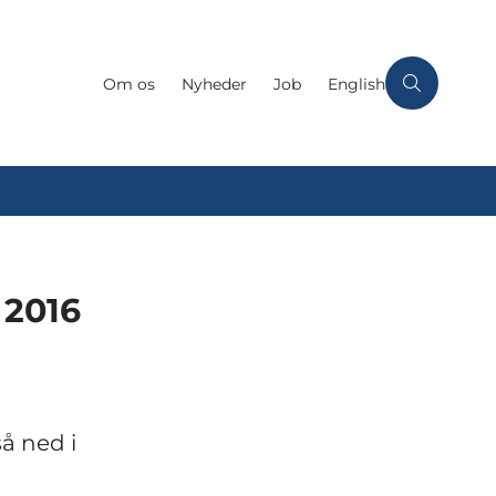
Om os
Nyheder
Job
English
 2016
å ned i