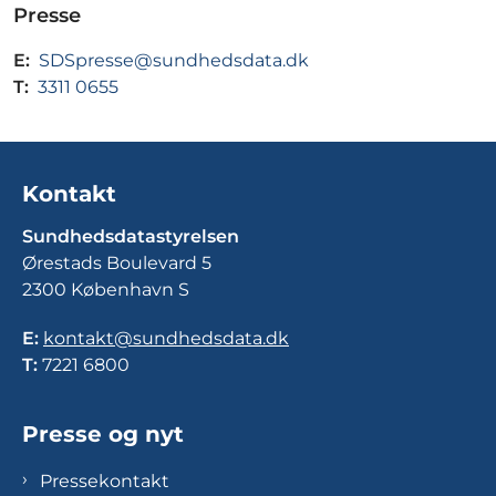
Presse
E:
SDSpresse@sundhedsdata.dk
T:
3311 0655
Kontakt
Sundhedsdatastyrelsen
Ørestads Boulevard 5
2300 København S
E:
kontakt@sundhedsdata.dk
T:
7221 6800
Presse og nyt
Pressekontakt