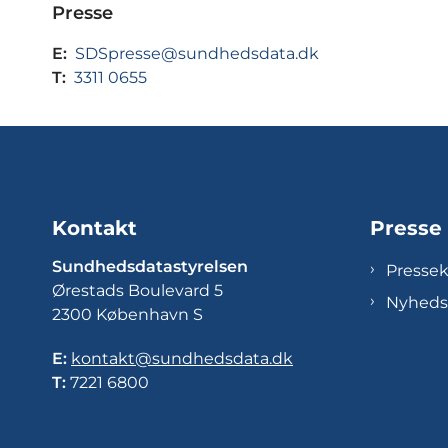
Presse
E:
SDSpresse@sundhedsdata.dk
T:
3311 0655
Kontakt
Presse
Sundhedsdatastyrelsen
Presse
Ørestads Boulevard 5
Nyheds
2300 København S
E:
kontakt@sundhedsdata.dk
T:
7221 6800