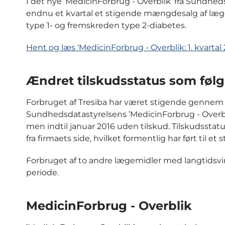
I det nye ’MedicinForbrug - Overblik’ fra Sundhedsda
endnu et kvartal et stigende mængdesalg af læge
type 1- og fremskreden type 2-diabetes.
Hent og læs 'MedicinForbrug - Overblik: 1. kvartal 
Ændret tilskudsstatus som føl
Forbruget af Tresiba har været stigende gennem e
Sundhedsdatastyrelsens ’MedicinForbrug - Overblik
men indtil januar 2016 uden tilskud. Tilskudsstat
fra firmaets side, hvilket formentlig har ført til et 
Forbruget af to andre lægemidler med langtidsvir
periode.
MedicinForbrug - Overblik