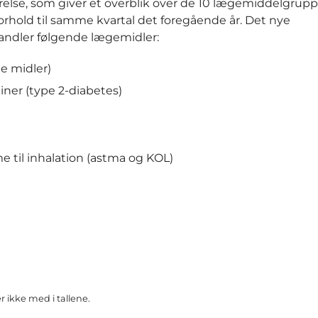
gørelse, som giver et overblik over de 10 lægemiddelgru
orhold til samme kvartal det foregående år. Det nye
mhandler følgende lægemidler:
e midler)
liner (type 2-diabetes)
e til inhalation (astma og KOL)
ikke med i tallene.