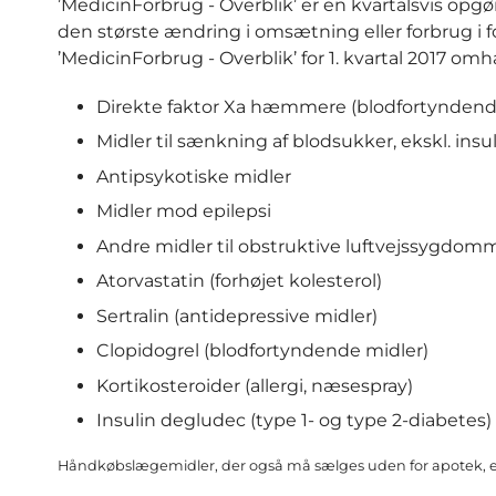
’MedicinForbrug - Overblik’ er en kvartalsvis op
den største ændring i omsætning eller forbrug i f
’MedicinForbrug - Overblik’ for 1. kvartal 2017 o
Direkte faktor Xa hæmmere (blodfortyndend
Midler til sænkning af blodsukker, ekskl. insu
Antipsykotiske midler
Midler mod epilepsi
Andre midler til obstruktive luftvejssygdomm
Atorvastatin (forhøjet kolesterol)
Sertralin (antidepressive midler)
Clopidogrel (blodfortyndende midler)
Kortikosteroider (allergi, næsespray)
Insulin degludec (type 1- og type 2-diabetes)
Håndkøbslægemidler, der også må sælges uden for apotek, er 