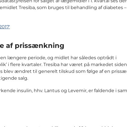
tastyrelsen for salget af lægemidler i 1. kvartal ses der b
midlet Tresiba, som bruges til behandling af diabetes 
2017'
ge af prissænkning
n længere periode, og midlet har således optrådt i
’ i flere kvartaler. Tresiba har været på markedet siden
us blev ændret til generelt tilskud som følge af en pris
stigende salg.
kende insulin, hhv. Lantus og Levemir, er faldende i s