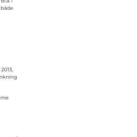
l.a. i
– både
 2013,
sænkning
amme