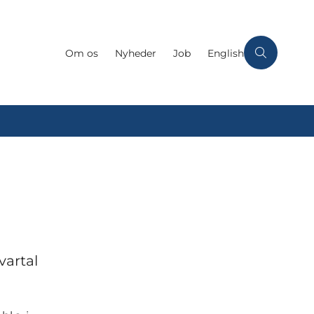
Om os
Nyheder
Job
English
vartal