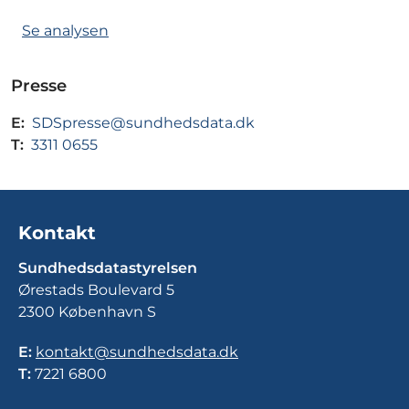
Se analysen
Presse
E:
SDSpresse@sundhedsdata.dk
T:
3311 0655
Kontakt
Sundhedsdatastyrelsen
Ørestads Boulevard 5
2300 København S
E:
kontakt@sundhedsdata.dk
T:
7221 6800