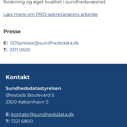
forskning og øget kvalitet i sundhedsvæsnet.
Læs mere om PRO-sekretariatets arbejde
Presse
E:
SDSpresse@sundhedsdata.dk
T:
3311 0655
Kontakt
Sundhedsdatastyrelsen
Ørestads Boulevard 5
2300 København S
E:
kontakt@sundhedsdata.dk
T:
7221 6800