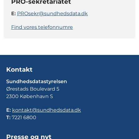
PRO-sekretariatet
E:
PROsekr@sundhedsdata.dk
Find vores telefonnumre
Kontakt
Sundhedsdatastyrelsen
Ørestads Boulevard 5
2300 København S
E:
kontakt@sundhedsdata.dk
T:
7221 6800
Presse og nyt